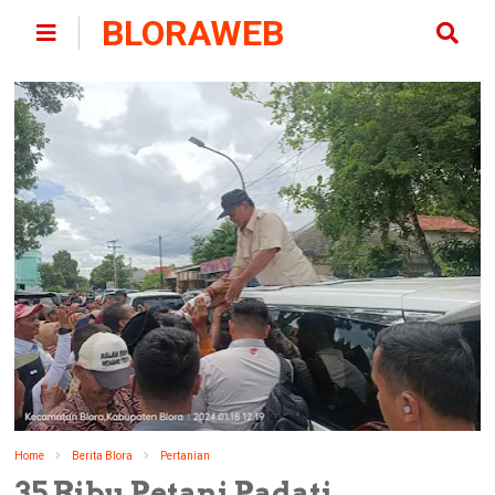
BLORAWEB
Home
Berita Blora
Pertanian
35 Ribu Petani Padati