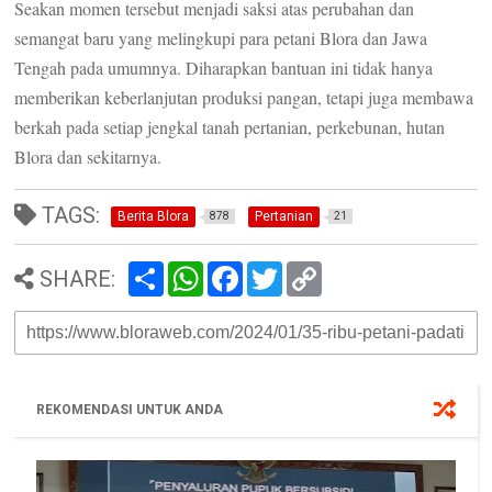
Seakan momen tersebut menjadi saksi atas perubahan dan
semangat baru yang melingkupi para petani Blora dan Jawa
Tengah pada umumnya. Diharapkan bantuan ini tidak hanya
memberikan keberlanjutan produksi pangan, tetapi juga membawa
berkah pada setiap jengkal tanah pertanian, perkebunan, hutan
Blora dan sekitarnya.
TAGS:
Berita Blora
Pertanian
878
21
S
W
F
T
C
SHARE:
h
h
a
w
o
a
a
c
i
p
r
t
e
t
y
e
s
b
t
L
A
o
e
i
p
o
r
n
p
k
k
REKOMENDASI UNTUK ANDA