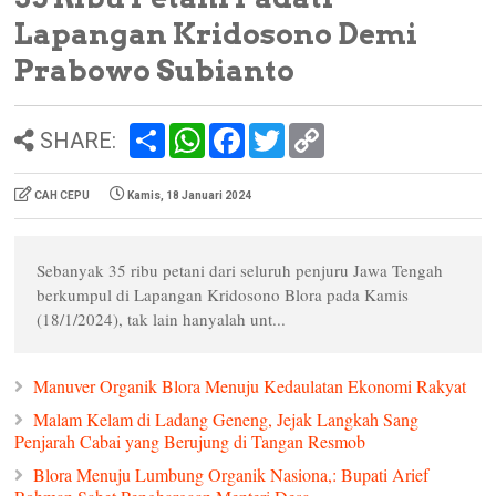
Lapangan Kridosono Demi
Prabowo Subianto
S
W
F
T
C
SHARE:
h
h
a
w
o
a
a
c
i
p
r
t
e
t
y
CAH CEPU
Kamis, 18 Januari 2024
e
s
b
t
L
A
o
e
i
p
o
r
n
p
k
k
Sebanyak 35 ribu petani dari seluruh penjuru Jawa Tengah
berkumpul di Lapangan Kridosono Blora pada Kamis
(18/1/2024), tak lain hanyalah unt...
Manuver Organik Blora Menuju Kedaulatan Ekonomi Rakyat
Malam Kelam di Ladang Geneng, Jejak Langkah Sang
Penjarah Cabai yang Berujung di Tangan Resmob
Blora Menuju Lumbung Organik Nasiona,: Bupati Arief