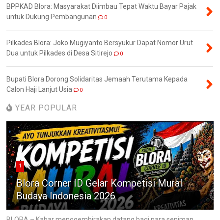
BPPKAD Blora: Masyarakat Diimbau Tepat Waktu Bayar Pajak
untuk Dukung Pembangunan
0
Pilkades Blora: Joko Mugiyanto Bersyukur Dapat Nomor Urut
Dua untuk Pilkades di Desa Sitirejo
0
Bupati Blora Dorong Solidaritas Jemaah Terutama Kepada
Calon Haji Lanjut Usia
0
YEAR POPULAR
1
Blora Corner ID Gelar Kompetisi Mural
Budaya Indonesia 2026
BLORA – Kabar menggembirakan datang bagi para seniman