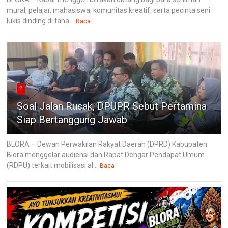
mural, pelajar, mahasiswa, komunitas kreatif, serta pecinta seni
lukis dinding di tana...
Baca
2
Soal Jalan Rusak, DPUPR Sebut Pertamina
Siap Bertanggung Jawab
BLORA – Dewan Perwakilan Rakyat Daerah (DPRD) Kabupaten
Blora menggelar audiensi dan Rapat Dengar Pendapat Umum
(RDPU) terkait mobilisasi al...
Baca