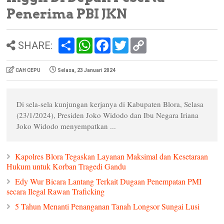
Penerima PBI JKN
S
W
F
T
C
SHARE:
h
h
a
w
o
a
a
c
i
p
r
t
e
t
y
CAH CEPU
Selasa, 23 Januari 2024
e
s
b
t
L
A
o
e
i
p
o
r
n
p
k
k
Di sela-sela kunjungan kerjanya di Kabupaten Blora, Selasa
(23/1/2024), Presiden Joko Widodo dan Ibu Negara Iriana
Joko Widodo menyempatkan ...
Kapolres Blora Tegaskan Layanan Maksimal dan Kesetaraan
Hukum untuk Korban Tragedi Gandu
Edy Wur Bicara Lantang Terkait Dugaan Penempatan PMI
secara Ilegal Rawan Traficking
5 Tahun Menanti Penanganan Tanah Longsor Sungai Lusi