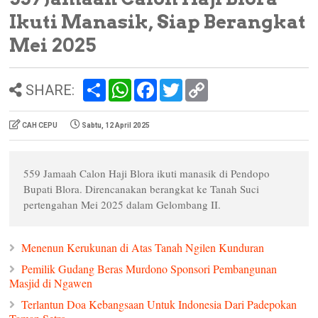
Ikuti Manasik, Siap Berangkat
Mei 2025
S
W
F
T
C
SHARE:
h
h
a
w
o
a
a
c
i
p
r
t
e
t
y
CAH CEPU
Sabtu, 12 April 2025
e
s
b
t
L
A
o
e
i
p
o
r
n
p
k
k
559 Jamaah Calon Haji Blora ikuti manasik di Pendopo
Bupati Blora. Direncanakan berangkat ke Tanah Suci
pertengahan Mei 2025 dalam Gelombang II.
Menenun Kerukunan di Atas Tanah Ngilen Kunduran
Pemilik Gudang Beras Murdono Sponsori Pembangunan
Masjid di Ngawen
Terlantun Doa Kebangsaan Untuk Indonesia Dari Padepokan