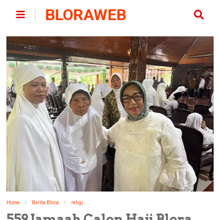
BLORAWEB
Home
Berita Blora
religi
559 Jamaah Calon Haji Blora