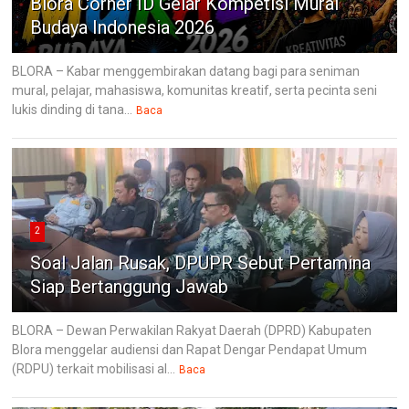
Blora Corner ID Gelar Kompetisi Mural
Budaya Indonesia 2026
BLORA – Kabar menggembirakan datang bagi para seniman
mural, pelajar, mahasiswa, komunitas kreatif, serta pecinta seni
lukis dinding di tana...
Baca
2
Soal Jalan Rusak, DPUPR Sebut Pertamina
Siap Bertanggung Jawab
BLORA – Dewan Perwakilan Rakyat Daerah (DPRD) Kabupaten
Blora menggelar audiensi dan Rapat Dengar Pendapat Umum
(RDPU) terkait mobilisasi al...
Baca