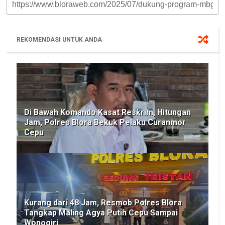
r
t
e
t
y
e
s
b
t
L
A
o
e
i
p
o
r
n
p
k
k
REKOMENDASI UNTUK ANDA
Di Bawah Komando Kasat Reskrim, Hitungan
Jam, Polres Blora Bekuk Pelaku Curanmor
Cepu
Kurang dari 48 Jam, Resmob Polres Blora
Tangkap Maling Agya Putih Cepu Sampai
Wonogiri