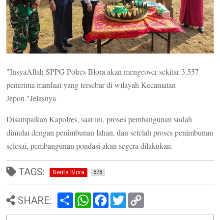
"InsyaAllah SPPG Polres Blora akan mengcover sekitar 3.557
penerima manfaat yang tersebar di wilayah Kecamatan
Jepon."Jelasnya
Disampaikan Kapolres, saat ini, proses pembangunan sudah
dimulai dengan penimbunan lahan, dan setelah proses penimbunan
selesai, pembangunan pondasi akan segera dilakukan.
TAGS:
Berita Blora
878
S
W
F
T
C
SHARE:
h
h
a
w
o
a
a
c
i
p