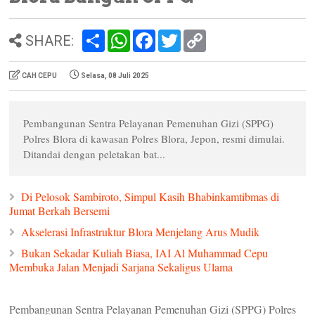
S
W
F
T
C
SHARE:
h
h
a
w
o
a
a
c
i
p
r
t
e
t
y
CAH CEPU
Selasa, 08 Juli 2025
e
s
b
t
L
A
o
e
i
p
o
r
n
p
k
k
Pembangunan Sentra Pelayanan Pemenuhan Gizi (SPPG)
Polres Blora di kawasan Polres Blora, Jepon, resmi dimulai.
Ditandai dengan peletakan bat...
Di Pelosok Sambiroto, Simpul Kasih Bhabinkamtibmas di
Jumat Berkah Bersemi
Akselerasi Infrastruktur Blora Menjelang Arus Mudik
Bukan Sekadar Kuliah Biasa, IAI Al Muhammad Cepu
Membuka Jalan Menjadi Sarjana Sekaligus Ulama
Pembangunan Sentra Pelayanan Pemenuhan Gizi (SPPG) Polres