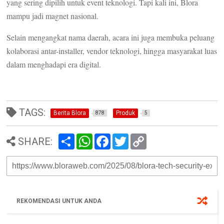
yang sering dipilih untuk event teknologi. Tapi kali ini, Blora
mampu jadi magnet nasional.
Selain mengangkat nama daerah, acara ini juga membuka peluang
kolaborasi antar-installer, vendor teknologi, hingga masyarakat luas
dalam menghadapi era digital.
TAGS:
Berita Blora
Produk
878
5
S
W
F
T
C
SHARE:
h
h
a
w
o
a
a
c
i
p
r
t
e
t
y
e
s
b
t
L
A
o
e
i
p
o
r
n
p
k
k
REKOMENDASI UNTUK ANDA