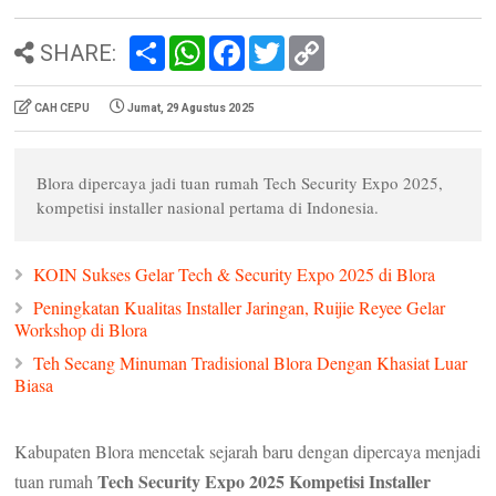
S
W
F
T
C
SHARE:
h
h
a
w
o
a
a
c
i
p
r
t
e
t
y
CAH CEPU
Jumat, 29 Agustus 2025
e
s
b
t
L
A
o
e
i
p
o
r
n
p
k
k
Blora dipercaya jadi tuan rumah Tech Security Expo 2025,
kompetisi installer nasional pertama di Indonesia.
KOIN Sukses Gelar Tech & Security Expo 2025 di Blora
Peningkatan Kualitas Installer Jaringan, Ruijie Reyee Gelar
Workshop di Blora
Teh Secang Minuman Tradisional Blora Dengan Khasiat Luar
Biasa
Kabupaten Blora mencetak sejarah baru dengan dipercaya menjadi
Tech Security Expo 2025 Kompetisi Installer
tuan rumah