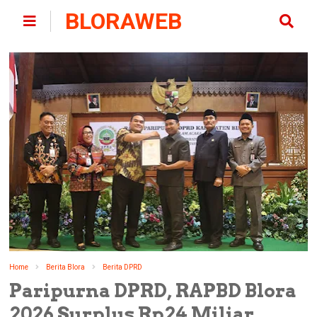
BLORAWEB
Home
Berita Blora
Berita DPRD
Paripurna DPRD, RAPBD Blora
2026 Surplus Rp24 Miliar