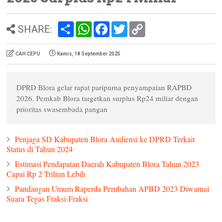
S
W
F
T
C
SHARE:
h
h
a
w
o
a
a
c
i
p
r
t
e
t
y
CAH CEPU
Kamis, 18 September 2025
e
s
b
t
L
A
o
e
i
p
o
r
n
p
k
k
DPRD Blora gelar rapat paripurna penyampaian RAPBD
2026. Pemkab Blora targetkan surplus Rp24 miliar dengan
prioritas swasembada pangan
Penjaga SD Kabupaten Blora Audiensi ke DPRD Terkait
Status di Tahun 2024
Estimasi Pendapatan Daerah Kabupaten Blora Tahun 2023
Capai Rp 2 Triliun Lebih
Pandangan Umum Raperda Perubahan APBD 2023 Diwarnai
Suara Tegas Fraksi-Fraksi