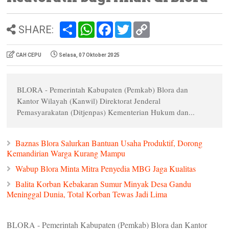
S
W
F
T
C
SHARE:
h
h
a
w
o
a
a
c
i
p
r
t
e
t
y
CAH CEPU
Selasa, 07 Oktober 2025
e
s
b
t
L
A
o
e
i
p
o
r
n
p
k
k
BLORA - Pemerintah Kabupaten (Pemkab) Blora dan
Kantor Wilayah (Kanwil) Direktorat Jenderal
Pemasyarakatan (Ditjenpas) Kementerian Hukum dan...
Baznas Blora Salurkan Bantuan Usaha Produktif, Dorong
Kemandirian Warga Kurang Mampu
Wabup Blora Minta Mitra Penyedia MBG Jaga Kualitas
Balita Korban Kebakaran Sumur Minyak Desa Gandu
Meninggal Dunia, Total Korban Tewas Jadi Lima
BLORA - Pemerintah Kabupaten (Pemkab) Blora dan Kantor