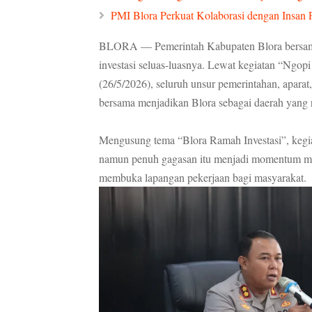
PMI Blora Perkuat Kolaborasi dengan Insan 
BLORA — Pemerintah Kabupaten Blora bersam
investasi seluas-luasnya. Lewat kegiatan “Ngop
(26/5/2026), seluruh unsur pemerintahan, apa
bersama menjadikan Blora sebagai daerah yang r
Mengusung tema “Blora Ramah Investasi”, kegiat
namun penuh gagasan itu menjadi momentum m
membuka lapangan pekerjaan bagi masyarakat.