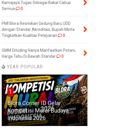
Kamajaya Tugas Sebagai Bakal Cabup
Semua
0
PMI Blora Resmikan Gedung Baru UDD
dengan Standar Akreditasi, Bupati Minta
Tingkatkan Kualitas Pelayanan
0
GMM Dituding Hanya Manfaatkan Petani,
Harga Tebu Di Bawah Standar
0
YEAR POPULAR
1
Blora Corner ID Gelar
Kompetisi Mural Budaya
Indonesia 2026