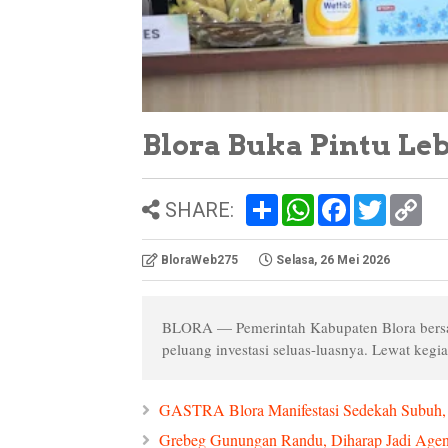
Blora Buka Pintu Le
S
W
F
T
C
SHARE:
h
h
a
w
o
a
a
c
i
p
r
t
e
t
y
BloraWeb275
Selasa, 26 Mei 2026
e
s
b
t
L
A
o
e
i
p
o
r
n
p
k
k
BLORA — Pemerintah Kabupaten Blora bers
peluang investasi seluas-luasnya. Lewat kegiat
GASTRA Blora Manifestasi Sedekah Subuh,
Grebeg Gunungan Randu, Diharap Jadi Age