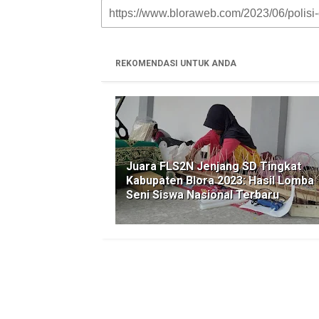
r
t
e
t
y
e
s
b
t
L
A
o
e
i
p
o
r
n
p
k
k
REKOMENDASI UNTUK ANDA
Juara FLS2N Jenjang SD Tingkat
Kabupaten Blora 2023: Hasil Lomba
Seni Siswa Nasional Terbaru