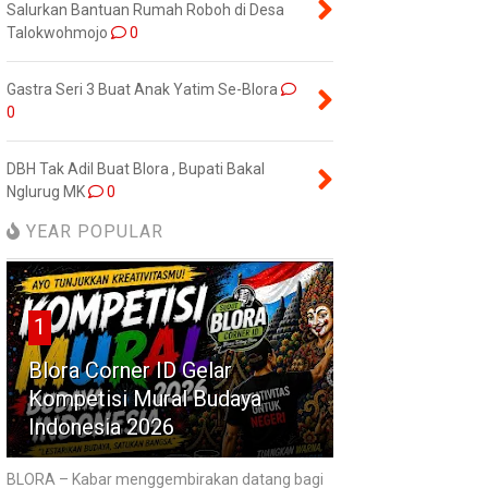
Salurkan Bantuan Rumah Roboh di Desa
Talokwohmojo
0
Gastra Seri 3 Buat Anak Yatim Se-Blora
0
DBH Tak Adil Buat Blora , Bupati Bakal
Nglurug MK
0
YEAR POPULAR
1
Blora Corner ID Gelar
Kompetisi Mural Budaya
Indonesia 2026
BLORA – Kabar menggembirakan datang bagi