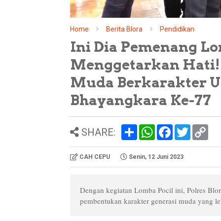
Home
Berita Blora
Pendidikan
Ini Dia Pemenang Lo
Menggetarkan Hati! 
Muda Berkarakter U
Bhayangkara Ke-77
S
W
F
T
C
SHARE:
h
h
a
w
o
a
a
c
i
p
r
t
e
t
y
CAH CEPU
Senin, 12 Juni 2023
e
s
b
t
L
A
o
e
i
p
o
r
n
p
k
k
Dengan kegiatan Lomba Pocil ini, Polres Blo
pembentukan karakter generasi muda yang leb