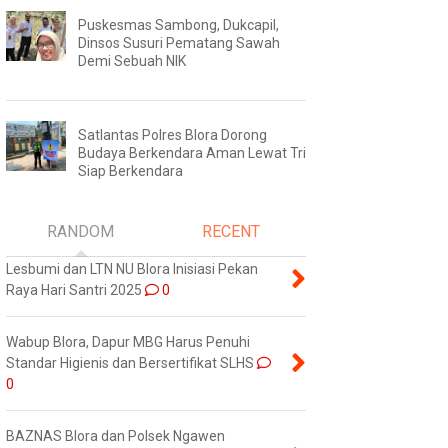
Puskesmas Sambong, Dukcapil,
Dinsos Susuri Pematang Sawah
Demi Sebuah NIK
Satlantas Polres Blora Dorong
Budaya Berkendara Aman Lewat Tri
Siap Berkendara
RANDOM
RECENT
Lesbumi dan LTN NU Blora Inisiasi Pekan
Raya Hari Santri 2025
0
Wabup Blora, Dapur MBG Harus Penuhi
Standar Higienis dan Bersertifikat SLHS
0
BAZNAS Blora dan Polsek Ngawen