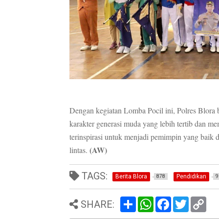
Dengan kegiatan Lomba Pocil ini, Polres Blora
karakter generasi muda yang lebih tertib dan m
terinspirasi untuk menjadi pemimpin yang baik 
(AW)
lintas.
TAGS:
Berita Blora
Pendidikan
878
9
S
W
F
T
C
SHARE:
h
h
a
w
o
a
a
c
i
p