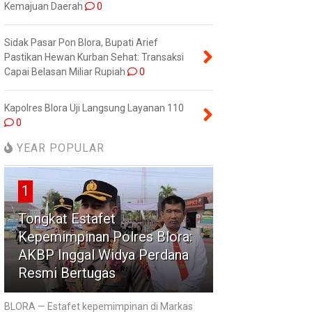
Kemajuan Daerah
0
Sidak Pasar Pon Blora, Bupati Arief
Pastikan Hewan Kurban Sehat: Transaksi
Capai Belasan Miliar Rupiah
0
Kapolres Blora Uji Langsung Layanan 110
0
YEAR POPULAR
1
Tongkat Estafet
Kepemimpinan Polres Blora:
AKBP Inggal Widya Perdana
Resmi Bertugas
BLORA — Estafet kepemimpinan di Markas