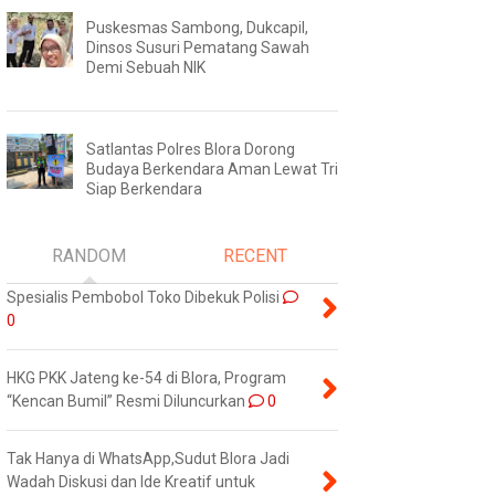
Puskesmas Sambong, Dukcapil,
Dinsos Susuri Pematang Sawah
Demi Sebuah NIK
Satlantas Polres Blora Dorong
Budaya Berkendara Aman Lewat Tri
Siap Berkendara
RANDOM
RECENT
Spesialis Pembobol Toko Dibekuk Polisi
0
HKG PKK Jateng ke-54 di Blora, Program
“Kencan Bumil” Resmi Diluncurkan
0
Tak Hanya di WhatsApp,Sudut Blora Jadi
Wadah Diskusi dan Ide Kreatif untuk