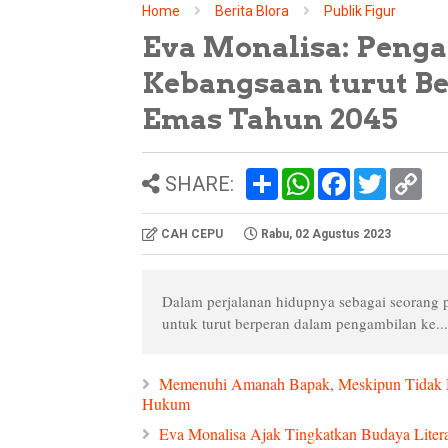
Home
Berita Blora
Publik Figur
Eva Monalisa: Penga
Kebangsaan turut Be
Emas Tahun 2045
S
W
F
T
C
SHARE:
h
h
a
w
o
a
a
c
i
p
r
t
e
t
y
CAH CEPU
Rabu, 02 Agustus 2023
e
s
b
t
L
A
o
e
i
p
o
r
n
p
k
k
Dalam perjalanan hidupnya sebagai seorang
untuk turut berperan dalam pengambilan ke...
Memenuhi Amanah Bapak, Meskipun Tidak M
Hukum
Eva Monalisa Ajak Tingkatkan Budaya Literas