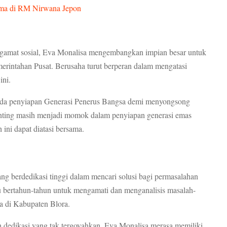
ama di RM Nirwana Jepon
ngamat sosial, Eva Monalisa mengembangkan impian besar untuk
erintahan Pusat. Berusaha turut berperan dalam mengatasi
ini.
 pada penyiapan Generasi Penerus Bangsa demi menyongsong
nting masih menjadi momok dalam penyiapan generasi emas
ini dapat diatasi bersama.
ng berdedikasi tinggi dalam mencari solusi bagi permasalahan
tu bertahun-tahun untuk mengamati dan menganalisis masalah-
ma di Kabupaten Blora.
n dedikasi yang tak tergoyahkan, Eva Monalisa merasa memiliki