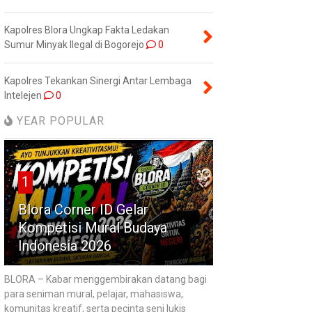
Kapolres Blora Ungkap Fakta Ledakan
Sumur Minyak Ilegal di Bogorejo
0
Kapolres Tekankan Sinergi Antar Lembaga
Intelejen
0
YEAR POPULAR
1
Blora Corner ID Gelar
Kompetisi Mural Budaya
Indonesia 2026
BLORA – Kabar menggembirakan datang bagi
para seniman mural, pelajar, mahasiswa,
komunitas kreatif, serta pecinta seni lukis