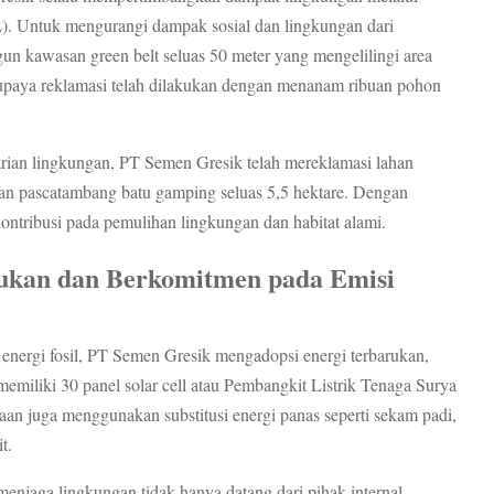
. Untuk mengurangi dampak sosial dan lingkungan dari
n kawasan green belt seluas 50 meter yang mengelilingi area
upaya reklamasi telah dilakukan dengan menanam ribuan pohon
arian lingkungan, PT Semen Gresik telah mereklamasi lahan
ahan pascatambang batu gamping seluas 5,5 hektare. Dengan
ntribusi pada pemulihan lingkungan dan habitat alami.
ukan dan Berkomitmen pada Emisi
nergi fosil, PT Semen Gresik mengadopsi energi terbarukan,
memiliki 30 panel solar cell atau Pembangkit Listrik Tenaga Surya
aan juga menggunakan substitusi energi panas seperti sekam padi,
t.
njaga lingkungan tidak hanya datang dari pihak internal.