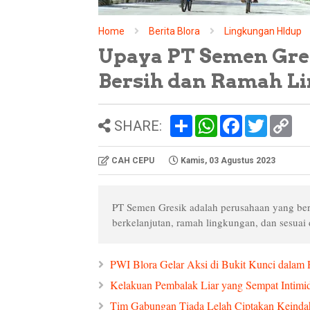
Home
Berita Blora
Lingkungan HIdup
Upaya PT Semen Gre
Bersih dan Ramah L
S
W
F
T
C
SHARE:
h
h
a
w
o
a
a
c
i
p
r
t
e
t
y
CAH CEPU
Kamis, 03 Agustus 2023
e
s
b
t
L
A
o
e
i
p
o
r
n
p
k
k
PT Semen Gresik adalah perusahaan yang ber
berkelanjutan, ramah lingkungan, dan sesuai 
PWI Blora Gelar Aksi di Bukit Kunci dala
Kelakuan Pembalak Liar yang Sempat Intimi
Tim Gabungan Tiada Lelah Ciptakan Keindah