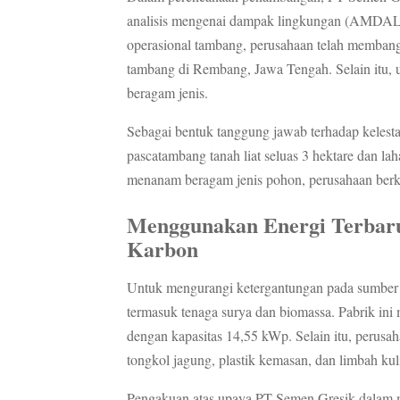
analisis mengenai dampak lingkungan (AMDAL)
operasional tambang, perusahaan telah membangu
tambang di Rembang, Jawa Tengah. Selain itu, 
beragam jenis.
Sebagai bentuk tanggung jawab terhadap kelest
pascatambang tanah liat seluas 3 hektare dan l
menanam beragam jenis pohon, perusahaan berko
Menggunakan Energi Terbar
Karbon
Untuk mengurangi ketergantungan pada sumber e
termasuk tenaga surya dan biomassa. Pabrik ini 
dengan kapasitas 14,55 kWp. Selain itu, perusah
tongkol jagung, plastik kemasan, dan limbah kuli
Pengakuan atas upaya PT Semen Gresik dalam me