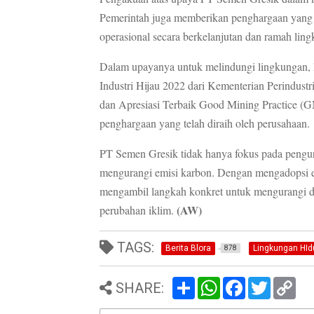
Pemerintah juga memberikan penghargaan yang 
operasional secara berkelanjutan dan ramah lin
Dalam upayanya untuk melindungi lingkungan, 
Industri Hijau 2022 dari Kementerian Perindus
dan Apresiasi Terbaik Good Mining Practice 
penghargaan yang telah diraih oleh perusahaan.
PT Semen Gresik tidak hanya fokus pada pengur
mengurangi emisi karbon. Dengan mengadopsi en
mengambil langkah konkret untuk mengurangi d
(AW)
perubahan iklim.
TAGS:
Berita Blora
Lingkungan HId
878
S
W
F
T
C
SHARE:
h
h
a
w
o
a
a
c
i
p