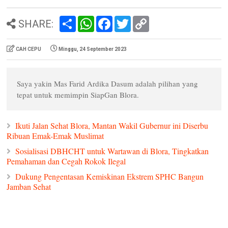
S
W
F
T
C
SHARE:
h
h
a
w
o
a
a
c
i
p
r
t
e
t
y
CAH CEPU
Minggu, 24 September 2023
e
s
b
t
L
A
o
e
i
p
o
r
n
p
k
k
Saya yakin Mas Farid Ardika Dasum adalah pilihan yang
tepat untuk memimpin SiapGan Blora.
Ikuti Jalan Sehat Blora, Mantan Wakil Gubernur ini Diserbu
Ribuan Emak-Emak Muslimat
Sosialisasi DBHCHT untuk Wartawan di Blora, Tingkatkan
Pemahaman dan Cegah Rokok Ilegal
Dukung Pengentasan Kemiskinan Ekstrem SPHC Bangun
Jamban Sehat