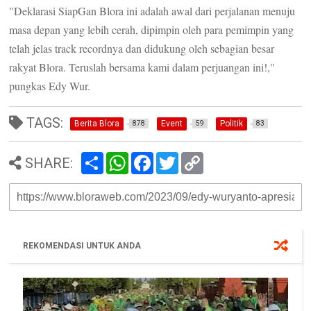
"Deklarasi SiapGan Blora ini adalah awal dari perjalanan menuju
masa depan yang lebih cerah, dipimpin oleh para pemimpin yang
telah jelas track recordnya dan didukung oleh sebagian besar
rakyat Blora. Teruslah bersama kami dalam perjuangan ini!,"
pungkas Edy Wur.
TAGS:
Berita Blora
Event
Politik
878
59
83
S
W
F
T
C
SHARE:
h
h
a
w
o
a
a
c
i
p
r
t
e
t
y
e
s
b
t
L
A
o
e
i
p
o
r
n
p
k
k
REKOMENDASI UNTUK ANDA