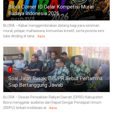
Blora Corner ID Gelar Kompetisi Mural
Budaya Indonesia 2026
BLORA – Kabar menggembirakan datang bagi para seniman
mural, pelajar, mahasiswa, komunitas kreatif, serta pecinta seni
lukis dinding di tana...
Baca
2
Soal Jalan Rusak, DPUPR Sebut Pertamina
Siap Bertanggung Jawab
BLORA – Dewan Perwakilan Rakyat Daerah (DPRD) Kabupaten
Blora menggelar audiensi dan Rapat Dengar Pendapat Umum
(RDPU) terkait mobilisasi al...
Baca