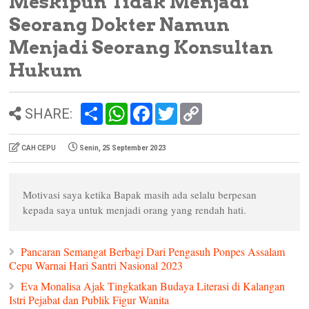
Meskipun Tidak Menjadi
Seorang Dokter Namun
Menjadi Seorang Konsultan
Hukum
S
W
F
T
C
SHARE:
h
h
a
w
o
a
a
c
i
p
r
t
e
t
y
CAH CEPU
Senin, 25 September 2023
e
s
b
t
L
A
o
e
i
p
o
r
n
p
k
k
Motivasi saya ketika Bapak masih ada selalu berpesan
kepada saya untuk menjadi orang yang rendah hati.
Pancaran Semangat Berbagi Dari Pengasuh Ponpes Assalam
Cepu Warnai Hari Santri Nasional 2023
Eva Monalisa Ajak Tingkatkan Budaya Literasi di Kalangan
Istri Pejabat dan Publik Figur Wanita