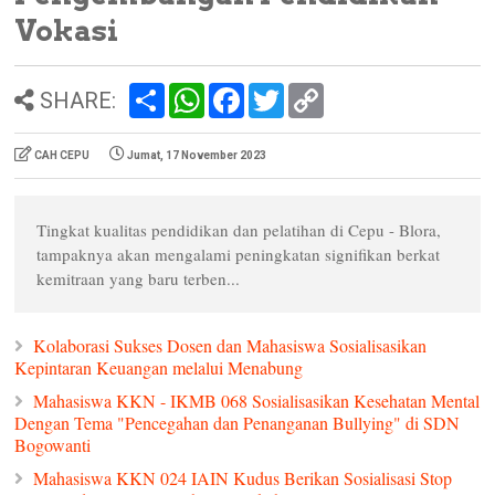
Vokasi
S
W
F
T
C
SHARE:
h
h
a
w
o
a
a
c
i
p
r
t
e
t
y
CAH CEPU
Jumat, 17 November 2023
e
s
b
t
L
A
o
e
i
p
o
r
n
p
k
k
Tingkat kualitas pendidikan dan pelatihan di Cepu - Blora,
tampaknya akan mengalami peningkatan signifikan berkat
kemitraan yang baru terben...
Kolaborasi Sukses Dosen dan Mahasiswa Sosialisasikan
Kepintaran Keuangan melalui Menabung
Mahasiswa KKN - IKMB 068 Sosialisasikan Kesehatan Mental
Dengan Tema "Pencegahan dan Penanganan Bullying" di SDN
Bogowanti
Mahasiswa KKN 024 IAIN Kudus Berikan Sosialisasi Stop