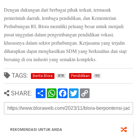
Dengan dukungan dari berbagai pihak terkait, termasuk
pemerintah daerah, lembaga pendidikan, dan Kementerian
Perhubungan RI, Blora memiliki peluang besar untuk menjadi
pusat unggulan dalam pengembangan pendidikan vokasi,
khususnya dalam sektor perhubungan. Kerjasama yang terjalin
diharapkan dapat menghasilkan SDM yang berkualitas dan siap
bersaing di era industri yang semakin kompleks.
TAGS:
Berita Blora
Pendidikan
878
90
S
W
F
T
C
SHARE:
h
h
a
w
o
a
a
c
i
p
r
t
e
t
y
e
s
b
t
L
A
o
e
i
p
o
r
n
p
k
k
REKOMENDASI UNTUK ANDA