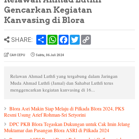
Gencarkan Kegiatan
Kanvasing di Blora
S
W
F
T
C
SHARE:
h
h
a
w
o
a
a
c
i
p
r
t
e
t
y
CAH CEPU
Sabtu, 06 Juli 2024
e
s
b
t
L
A
o
e
i
p
o
r
n
p
k
k
Relawan Ahmad Luthfi yang tergabung dalam Jaringan
Muda Ahmad Luthfi (Jamal) dan Sahabat Luthfi terus
menggencarkan kegiatan kanvasing di 16...
Blora Asri Makin Siap Melaju di Pilkada Blora 2024, PKS
Resmi Usung Arief Rohman-Sri Setyorini
DPC PKB Blora Tegaskan Dukungan untuk Cak Imin Jelang
Muktamar dan Pasangan Blora ASRI di Pilkada 2024