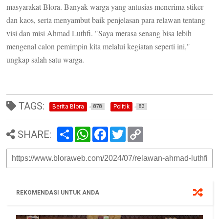
masyarakat Blora. Banyak warga yang antusias menerima stiker
dan kaos, serta menyambut baik penjelasan para relawan tentang
visi dan misi Ahmad Luthfi. "Saya merasa senang bisa lebih
mengenal calon pemimpin kita melalui kegiatan seperti ini,"
ungkap salah satu warga.
TAGS:
Berita Blora
Politik
878
83
S
W
F
T
C
SHARE:
h
h
a
w
o
a
a
c
i
p
r
t
e
t
y
e
s
b
t
L
A
o
e
i
p
o
r
n
p
k
k
REKOMENDASI UNTUK ANDA