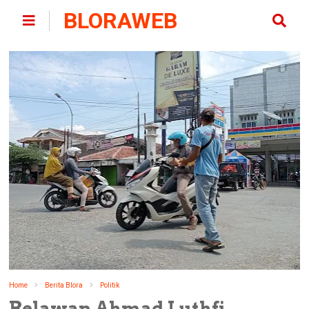
BLORAWEB
Home
Berita Blora
Politik
Relawan Ahmad Luthfi