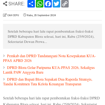
S
W
F
T
C
SHARE:
h
h
a
w
o
a
a
c
i
p
r
t
e
t
y
CAH CEPU
Rabu, 25 September 2024
e
s
b
t
L
A
o
e
i
p
o
r
n
p
k
k
Setelah beberapa hari lalu rapat pembentukan fraksi-fraksi
DPRD Kabupaten Blora selesai, hari ini, Rabu (25/9/2024),
Sekretariat Dewan Perwa...
Pemkab dan DPRD Tandatangani Nota Kesepakatan KUA-
PPAS APBD 2026
DPRD Blora Gelar Paripurna KUA-PPAS 2026, Sekaligus
Lantik PAW Anggota Baru
DPRD dan Bupati Blora Sepakati Dua Raperda Strategis,
Tandai Komitmen Tata Kelola Keuangan Transparan
Setelah beberapa hari lalu rapat pembentukan fraksi-fraksi DPRD
Kabupaten Blora selesai, hari ini, Rabu (25/9/2024), Sekretariat