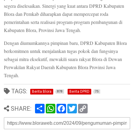
segera diselesaikan. Sinergi yang kuat antara DPRD Kabupaten
Blora dan Pemkab diharapkan dapat mempercepat roda
pemerintahan serta realisasi program-program pembangunan di
Kabupaten Blora, Provinsi Jawa Tengah.
Dengan diumumkannya pimpinan baru, DPRD Kabupaten Blora
berkomitmen untuk menjalankan tugas pokok dan fungsinya
sebagai mitra eksekutif, mewakili suara rakyat Blora di Dewan
Perwakilan Rakyat Daerah Kabupaten Blora Provinsi Jawa
Tengah.
TAGS:
Berita Blora
Berita DPRD
878
75
S
W
F
T
C
SHARE:
h
h
a
w
o
a
a
c
i
p
r
t
e
t
y
e
s
b
t
L
A
o
e
i