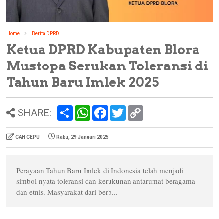
Home
Berita DPRD
Ketua DPRD Kabupaten Blora
Mustopa Serukan Toleransi di
Tahun Baru Imlek 2025
S
W
F
T
C
SHARE:
h
h
a
w
o
a
a
c
i
p
r
t
e
t
y
CAH CEPU
Rabu, 29 Januari 2025
e
s
b
t
L
A
o
e
i
p
o
r
n
p
k
k
Perayaan Tahun Baru Imlek di Indonesia telah menjadi
simbol nyata toleransi dan kerukunan antarumat beragama
dan etnis. Masyarakat dari berb...