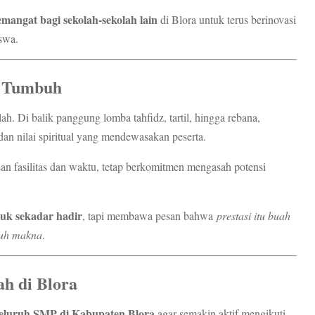
mangat bagi sekolah-sekolah lain
di Blora untuk terus berinovasi
swa.
k Tumbuh
h. Di balik panggung lomba tahfidz, tartil, hingga rebana,
dan nilai spiritual yang mendewasakan peserta.
an fasilitas dan waktu, tetap berkomitmen mengasah potensi
tuk sekadar hadir
, tapi membawa pesan bahwa
prestasi itu buah
nuh makna
.
ah di Blora
 seluruh SMP di Kabupaten Blora
agar semakin aktif mengikuti