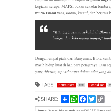
kegiatan serupa. MAPSI bukan sekadar lomba a
muda Islami
yang santun, kreatif, dan berjiwa k
“Kita ingin semua sekolah di Blora be
belajar dan keberanian tampil,” tam
Dengan empat piala dari Banyumas, Blora kembal
masih hidup kuat di hati para pelajarnya. Dan se
yang dibawa, tapi seberapa dalam nilai yang d
TAGS:
Berita Blora
Pendidikan
878
9
S
W
F
T
C
SHARE:
h
h
a
w
o
a
a
c
i
p
r
t
e
t
y