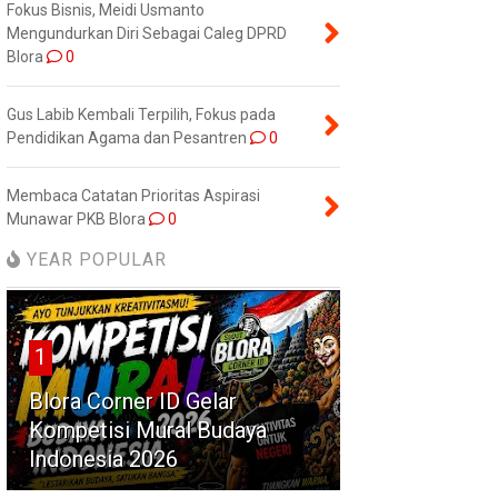
Fokus Bisnis, Meidi Usmanto
Mengundurkan Diri Sebagai Caleg DPRD
Blora
0
Gus Labib Kembali Terpilih, Fokus pada
Pendidikan Agama dan Pesantren
0
Membaca Catatan Prioritas Aspirasi
Munawar PKB Blora
0
YEAR POPULAR
1
Blora Corner ID Gelar
Kompetisi Mural Budaya
Indonesia 2026