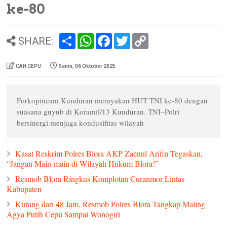
ke-80
S
W
F
T
C
SHARE:
h
h
a
w
o
a
a
c
i
p
r
t
e
t
y
CAH CEPU
Senin, 06 Oktober 2025
e
s
b
t
L
A
o
e
i
p
o
r
n
p
k
k
Forkopincam Kunduran merayakan HUT TNI ke-80 dengan
suasana guyub di Koramil/13 Kunduran. TNI–Polri
bersinergi menjaga kondusifitas wilayah
Kasat Reskrim Polres Blora AKP Zaenul Arifin Tegaskan,
“Jangan Main-main di Wilayah Hukum Blora!”
Resmob Blora Ringkus Komplotan Curanmor Lintas
Kabupaten
Kurang dari 48 Jam, Resmob Polres Blora Tangkap Maling
Agya Putih Cepu Sampai Wonogiri