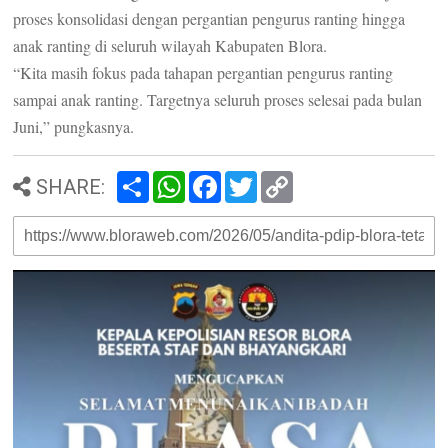
proses konsolidasi dengan pergantian pengurus ranting hingga
anak ranting di seluruh wilayah Kabupaten Blora.
“Kita masih fokus pada tahapan pergantian pengurus ranting
sampai anak ranting. Targetnya seluruh proses selesai pada bulan
Juni,” pungkasnya.
S
W
F
T
C
SHARE:
h
h
a
w
o
a
a
c
i
p
r
t
e
t
y
e
s
b
t
L
A
o
e
i
p
o
r
n
p
k
k