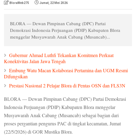
BloraWeb275
Jumat, 22 Mei 2026
e
s
b
t
L
A
o
e
i
p
o
r
n
p
k
k
BLORA — Dewan Pimpinan Cabang (DPC) Partai
Demokrasi Indonesia Perjuangan (PDIP) Kabupaten Blora
menggelar Musyawarah Anak Cabang (Musancab)...
Gubernur Ahmad Luthfi Tekankan Komitmen Perkuat
Konektivitas Jalan Jawa Tengah
Embung Watu Macan Kolaborasi Pertamina dan UGM Resmi
Difungsikan
Prestasi Nasional 2 Pelajar Blora di Pentas OSN dan FLS3N
BLORA — Dewan Pimpinan Cabang (DPC) Partai Demokrasi
Indonesia Perjuangan (PDIP) Kabupaten Blora menggelar
Musyawarah Anak Cabang (Musancab) sebagai bagian dari
proses pergantian pengurus PAC di tingkat kecamatan, Jumat
(22/5/2026) di GOR Mustika Blora.