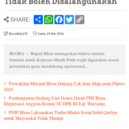
Tidak Boleh Disalahgunakan
S
W
F
T
C
SHARE:
h
h
a
w
o
a
a
c
i
p
r
t
e
t
y
BloraWeb275
Sabtu, 09 Mei 2026
e
s
b
t
L
A
o
e
i
p
o
r
n
p
k
k
BLORA — Bupati Blora menegaskan bahwa armada
bantuan untuk Koperasi Merah Putih wajib digunakan sesuai
peruntukan guna mendukung operasional...
Perwakilan Milenial Blora Dukung Cak Imin Maju pada Pilpres
2024
Pembangunan Gedung Unit Donor Darah PMI Blora
Diapresiasi Anggota Komisi IX DPR RI Edy Wuryanto
PDIP Blora Laksanakan Tradisi Bhakti Sosial Iedul Qurban
untuk Masyarakat Tidak Mampu