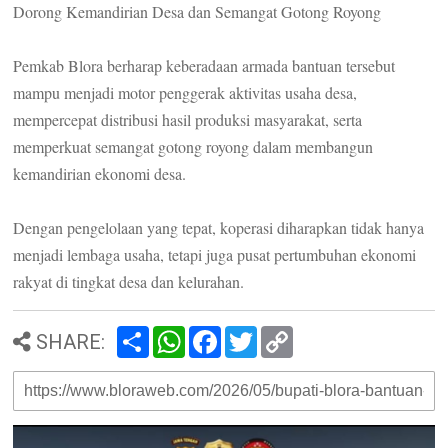
Dorong Kemandirian Desa dan Semangat Gotong Royong
Pemkab Blora berharap keberadaan armada bantuan tersebut
mampu menjadi motor penggerak aktivitas usaha desa,
mempercepat distribusi hasil produksi masyarakat, serta
memperkuat semangat gotong royong dalam membangun
kemandirian ekonomi desa.
Dengan pengelolaan yang tepat, koperasi diharapkan tidak hanya
menjadi lembaga usaha, tetapi juga pusat pertumbuhan ekonomi
rakyat di tingkat desa dan kelurahan.
S
W
F
T
C
SHARE:
h
h
a
w
o
a
a
c
i
p
r
t
e
t
y
e
s
b
t
L
A
o
e
i
p
o
r
n
p
k
k