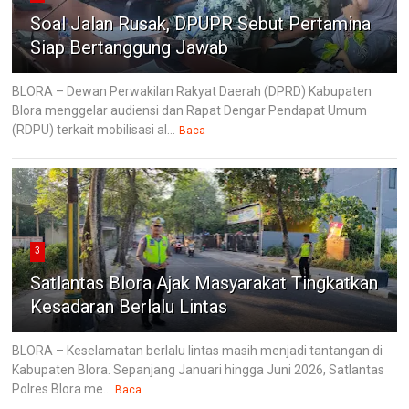
Soal Jalan Rusak, DPUPR Sebut Pertamina
Siap Bertanggung Jawab
BLORA – Dewan Perwakilan Rakyat Daerah (DPRD) Kabupaten
Blora menggelar audiensi dan Rapat Dengar Pendapat Umum
(RDPU) terkait mobilisasi al...
Baca
3
Satlantas Blora Ajak Masyarakat Tingkatkan
Kesadaran Berlalu Lintas
BLORA – Keselamatan berlalu lintas masih menjadi tantangan di
Kabupaten Blora. Sepanjang Januari hingga Juni 2026, Satlantas
Polres Blora me...
Baca