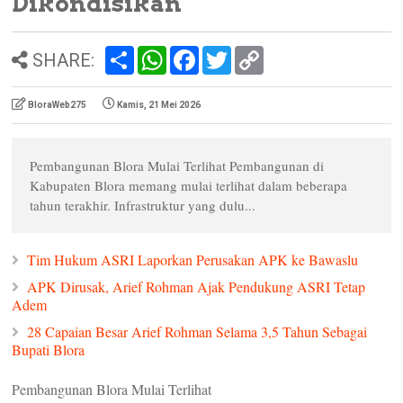
Dikondisikan”
S
W
F
T
C
SHARE:
h
h
a
w
o
a
a
c
i
p
r
t
e
t
y
BloraWeb275
Kamis, 21 Mei 2026
e
s
b
t
L
A
o
e
i
p
o
r
n
p
k
k
Pembangunan Blora Mulai Terlihat Pembangunan di
Kabupaten Blora memang mulai terlihat dalam beberapa
tahun terakhir. Infrastruktur yang dulu...
Tim Hukum ASRI Laporkan Perusakan APK ke Bawaslu
APK Dirusak, Arief Rohman Ajak Pendukung ASRI Tetap
Adem
28 Capaian Besar Arief Rohman Selama 3,5 Tahun Sebagai
Bupati Blora
Pembangunan Blora Mulai Terlihat