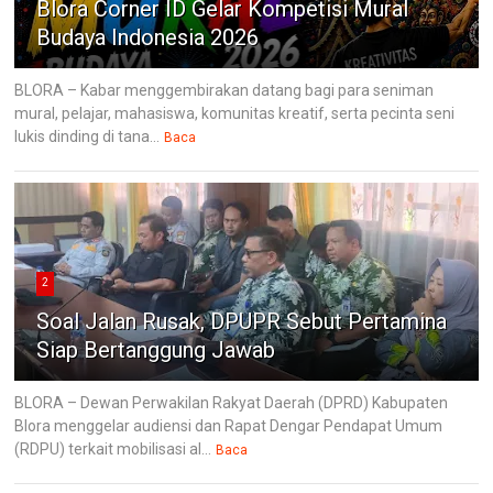
Blora Corner ID Gelar Kompetisi Mural
Budaya Indonesia 2026
BLORA – Kabar menggembirakan datang bagi para seniman
mural, pelajar, mahasiswa, komunitas kreatif, serta pecinta seni
lukis dinding di tana...
Baca
2
Soal Jalan Rusak, DPUPR Sebut Pertamina
Siap Bertanggung Jawab
BLORA – Dewan Perwakilan Rakyat Daerah (DPRD) Kabupaten
Blora menggelar audiensi dan Rapat Dengar Pendapat Umum
(RDPU) terkait mobilisasi al...
Baca