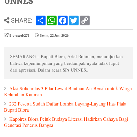
UNNES
S
W
F
T
C
SHARE:
h
h
a
w
o
a
a
c
i
p
r
t
e
t
y
BloraWeb275
Senin, 22 Juni 2026
e
s
b
t
L
A
o
e
i
p
o
r
n
p
k
k
SEMARANG – Bupati Blora, Arief Rohman, menunjukkan
bahwa kepemimpinan yang berdampak nyata tidak luput
dari apresiasi. Dalam acara SPs UNNES...
Aksi Solidaritas 3 Pilar Lewat Bantuan Air Bersih untuk Warga
Kelurahan Kauman
232 Peserta Sudah Daftar Lomba Layang-Layang Hias Piala
Bupati Blora
Kapolres Blora Peluk Budaya Literasi Hadirkan Cahaya Bagi
Generasi Penerus Bangsa