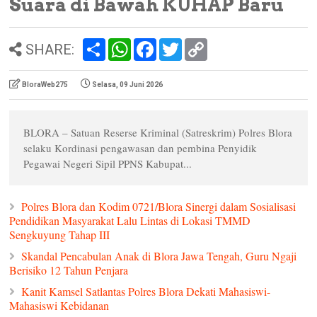
Suara di Bawah KUHAP Baru
S
W
F
T
C
SHARE:
h
h
a
w
o
a
a
c
i
p
r
t
e
t
y
BloraWeb275
Selasa, 09 Juni 2026
e
s
b
t
L
A
o
e
i
p
o
r
n
p
k
k
BLORA – Satuan Reserse Kriminal (Satreskrim) Polres Blora
selaku Kordinasi pengawasan dan pembina Penyidik
Pegawai Negeri Sipil PPNS Kabupat...
Polres Blora dan Kodim 0721/Blora Sinergi dalam Sosialisasi
Pendidikan Masyarakat Lalu Lintas di Lokasi TMMD
Sengkuyung Tahap III
Skandal Pencabulan Anak di Blora Jawa Tengah, Guru Ngaji
Berisiko 12 Tahun Penjara
Kanit Kamsel Satlantas Polres Blora Dekati Mahasiswi-
Mahasiswi Kebidanan