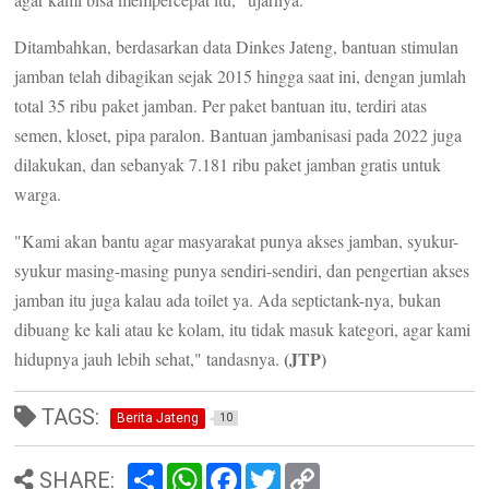
Ditambahkan, berdasarkan data Dinkes Jateng, bantuan stimulan
jamban telah dibagikan sejak 2015 hingga saat ini, dengan jumlah
total 35 ribu paket jamban. Per paket bantuan itu, terdiri atas
semen, kloset, pipa paralon. Bantuan jambanisasi pada 2022 juga
dilakukan, dan sebanyak 7.181 ribu paket jamban gratis untuk
warga.
"Kami akan bantu agar masyarakat punya akses jamban, syukur-
syukur masing-masing punya sendiri-sendiri, dan pengertian akses
jamban itu juga kalau ada toilet ya. Ada septictank-nya, bukan
dibuang ke kali atau ke kolam, itu tidak masuk kategori, agar kami
(JTP)
hidupnya jauh lebih sehat," tandasnya.
TAGS:
Berita Jateng
10
S
W
F
T
C
SHARE:
h
h
a
w
o