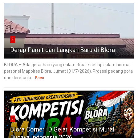
2
Derap Pamit dan Langkah Baru di Blora
BLORA – Ada getar haru yang dalam di balik setiap salam hormat
personel Mapolres Blora, Jumat (31/7/2026). Prosesi pedang pora
dan deretan b...
Baca
3
Blora Corner ID Gelar Kompetisi Mural
Budaya Indonesia 2026