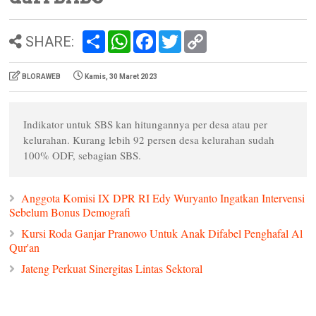
S
W
F
T
C
SHARE:
h
h
a
w
o
a
a
c
i
p
r
t
e
t
y
BLORAWEB
Kamis, 30 Maret 2023
e
s
b
t
L
A
o
e
i
p
o
r
n
p
k
k
Indikator untuk SBS kan hitungannya per desa atau per
kelurahan. Kurang lebih 92 persen desa kelurahan sudah
100% ODF, sebagian SBS.
Anggota Komisi IX DPR RI Edy Wuryanto Ingatkan Intervensi
Sebelum Bonus Demografi
Kursi Roda Ganjar Pranowo Untuk Anak Difabel Penghafal Al
Qur'an
Jateng Perkuat Sinergitas Lintas Sektoral