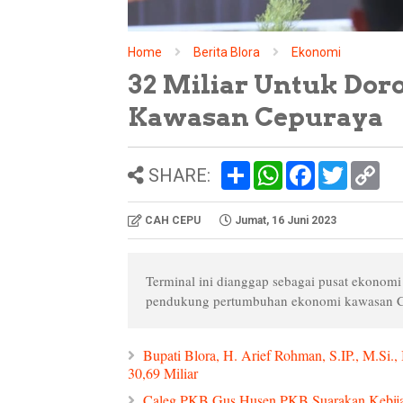
Home
Berita Blora
Ekonomi
32 Miliar Untuk Do
Kawasan Cepuraya
S
W
F
T
C
SHARE:
h
h
a
w
o
a
a
c
i
p
r
t
e
t
y
CAH CEPU
Jumat, 16 Juni 2023
e
s
b
t
L
A
o
e
i
p
o
r
n
p
k
k
Terminal ini dianggap sebagai pusat ekonom
pendukung pertumbuhan ekonomi kawasan C
Bupati Blora, H. Arief Rohman, S.IP., M.Si
30,69 Miliar
Caleg PKB Gus Husen PKB Suarakan Kebija