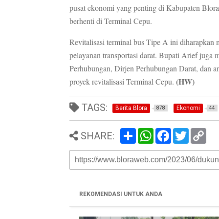
pusat ekonomi yang penting di Kabupaten Blora, 
berhenti di Terminal Cepu.
Revitalisasi terminal bus Tipe A ini diharapka
pelayanan transportasi darat. Bupati Arief jug
Perhubungan, Dirjen Perhubungan Darat, dan a
(HW)
proyek revitalisasi Terminal Cepu.
TAGS:
Berita Blora
Ekonomi
878
44
S
W
F
T
C
SHARE:
h
h
a
w
o
a
a
c
i
p
r
t
e
t
y
e
s
b
t
L
A
o
e
i
p
o
r
n
p
k
k
REKOMENDASI UNTUK ANDA