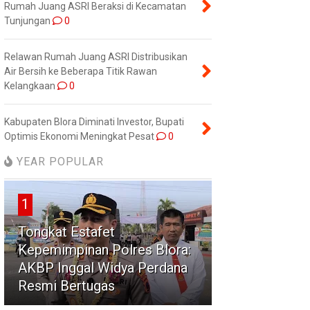
Rumah Juang ASRI Beraksi di Kecamatan
Tunjungan
0
Relawan Rumah Juang ASRI Distribusikan
Air Bersih ke Beberapa Titik Rawan
Kelangkaan
0
Kabupaten Blora Diminati Investor, Bupati
Optimis Ekonomi Meningkat Pesat
0
YEAR POPULAR
1
Tongkat Estafet
Kepemimpinan Polres Blora:
AKBP Inggal Widya Perdana
Resmi Bertugas