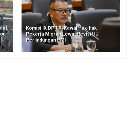
ant,
Komisi IX DPR RI Kawal Hak-hak
epu
Pekerja Migran Lewat Revisi UU
Perlindungan PMI