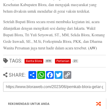
Kesehatan Kabupaten Blora, dan mengajak masyarakat yang
belum divaksin untuk mendaftar di gerai vaksin terdekat.
Setelah Bupati Blora secara resmi membuka kegiatan ini, acara
dilanjutkan dengan mengikuti sesi daring dari Jakarta. Wakil
Bupati Blora, Tri Yuli Setyowati, ST., MM, Sekda Blora, Komang
Gede Irawadi, SE., M.Si, Forkopimda Blora, PKK, dan Dharma
(AW)
Wanita Persatuan juga turut hadir dalam acara tersebut.
TAGS:
Berita Blora
Pertanian
878
21
S
W
F
T
C
SHARE:
h
h
a
w
o
a
a
c
i
p
r
t
e
t
y
e
s
b
t
L
A
o
e
i
p
o
r
n
p
k
k
REKOMENDASI UNTUK ANDA