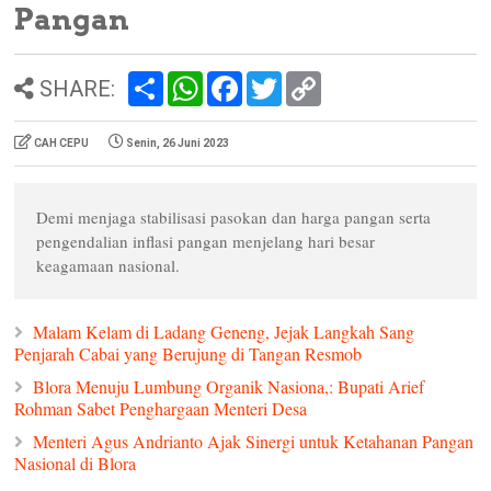
Pangan
S
W
F
T
C
SHARE:
h
h
a
w
o
a
a
c
i
p
r
t
e
t
y
CAH CEPU
Senin, 26 Juni 2023
e
s
b
t
L
A
o
e
i
p
o
r
n
p
k
k
Demi menjaga stabilisasi pasokan dan harga pangan serta
pengendalian inflasi pangan menjelang hari besar
keagamaan nasional.
Malam Kelam di Ladang Geneng, Jejak Langkah Sang
Penjarah Cabai yang Berujung di Tangan Resmob
Blora Menuju Lumbung Organik Nasiona,: Bupati Arief
Rohman Sabet Penghargaan Menteri Desa
Menteri Agus Andrianto Ajak Sinergi untuk Ketahanan Pangan
Nasional di Blora