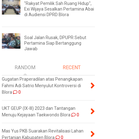
"Rakyat Pemilik Sah Ruang Hidup",
Exi Wijaya Sesalkan Pertamina Abai
di Audiensi DPRD Blora
Soal Jalan Rusak, DPUPR Sebut
Pertamina Siap Bertanggung
Jawab
RANDOM
RECENT
Gugatan Praperadilan atas Penangkapan
Fahmi Adi Satrio Menyulut Kontroversi di
Blora
0
UKT GEUP (IX-III) 2023 dan Tantangan
Menuju Kejayaan Taekwondo Blora
0
Mas Yus PKB Suarakan Revitalisasi Lahan
Pertanian Kabupaten Blora
0