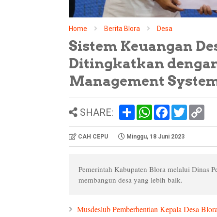
Home
Berita Blora
Desa
Sistem Keuangan Des
Ditingkatkan denga
Management System
S
W
F
T
C
SHARE:
h
h
a
w
o
a
a
c
i
p
r
t
e
t
y
CAH CEPU
Minggu, 18 Juni 2023
e
s
b
t
L
A
o
e
i
p
o
r
n
p
k
k
Pemerintah Kabupaten Blora melalui Dinas P
membangun desa yang lebih baik.
Musdeslub Pemberhentian Kepala Desa Blora