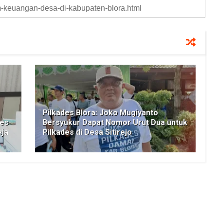
Pilkades Blora: Joko Mugiyanto
des
Bersyukur Dapat Nomor Urut Dua untuk
eja
Pilkades di Desa Sitirejo