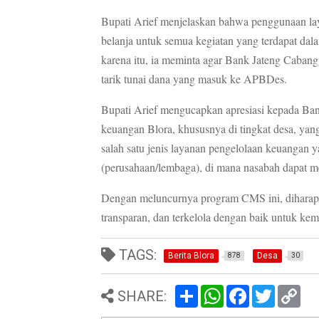
Bupati Arief menjelaskan bahwa penggunaan lay
belanja untuk semua kegiatan yang terdapat d
karena itu, ia meminta agar Bank Jateng Caban
tarik tunai dana yang masuk ke APBDes.
Bupati Arief mengucapkan apresiasi kepada Ba
keuangan Blora, khususnya di tingkat desa, y
salah satu jenis layanan pengelolaan keuangan 
(perusahaan/lembaga), di mana nasabah dapat m
Dengan meluncurnya program CMS ini, diharapka
transparan, dan terkelola dengan baik untuk kem
TAGS:
Berita Blora
Desa
878
30
S
W
F
T
C
SHARE:
h
h
a
w
o
a
a
c
i
p