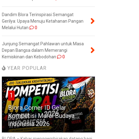
Dandim Blora Terinspirasi Semangat
Gerilya: Upaya Menuju Ketahanan Pangan
Melalui Hutan
0
Junjung Semangat Pahlawan untuk Masa
Depan Bangsa dalam Memerangi
Kemiskinan dan Kebodohan
0
YEAR POPULAR
1
Blora Corner ID Gelar
Kompetisi Mural Budaya
Indonesia 2026
BLORA – Kabar menggembirakan datang bagi