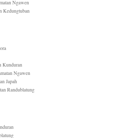
amatan Ngawen
n Kedungtuban
ora
n Kunduran
camatan Ngawen
an Japah
tan Randublatung
unduran
blatung