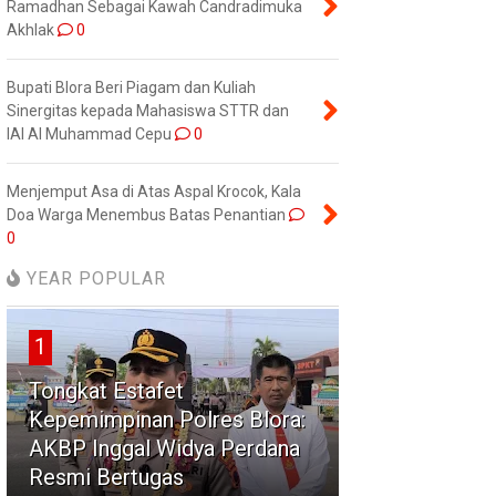
Ramadhan Sebagai Kawah Candradimuka
Akhlak
0
Bupati Blora Beri Piagam dan Kuliah
Sinergitas kepada Mahasiswa STTR dan
IAI Al Muhammad Cepu
0
Menjemput Asa di Atas Aspal Krocok, Kala
Doa Warga Menembus Batas Penantian
0
YEAR POPULAR
1
Tongkat Estafet
Kepemimpinan Polres Blora:
AKBP Inggal Widya Perdana
Resmi Bertugas