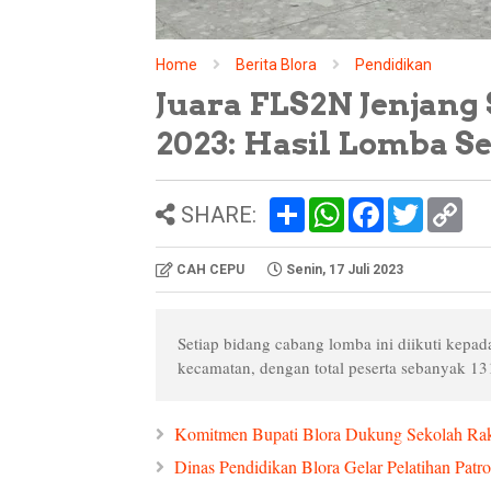
Home
Berita Blora
Pendidikan
Juara FLS2N Jenjang
2023: Hasil Lomba S
S
W
F
T
C
SHARE:
h
h
a
w
o
a
a
c
i
p
r
t
e
t
y
CAH CEPU
Senin, 17 Juli 2023
e
s
b
t
L
A
o
e
i
p
o
r
n
p
k
k
Setiap bidang cabang lomba ini diikuti kepada
kecamatan, dengan total peserta sebanyak 13
Komitmen Bupati Blora Dukung Sekolah Ra
Dinas Pendidikan Blora Gelar Pelatihan Patr