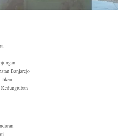
ra
njungan
atan Banjarejo
 Jiken
n Kedungtuban
nduran
ti