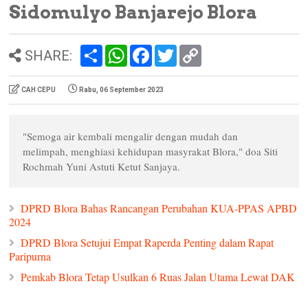
Sidomulyo Banjarejo Blora
S
W
F
T
C
SHARE:
h
h
a
w
o
a
a
c
i
p
r
t
e
t
y
CAH CEPU
Rabu, 06 September 2023
e
s
b
t
L
A
o
e
i
p
o
r
n
p
k
k
"Semoga air kembali mengalir dengan mudah dan
melimpah, menghiasi kehidupan masyrakat Blora," doa Siti
Rochmah Yuni Astuti Ketut Sanjaya.
DPRD Blora Bahas Rancangan Perubahan KUA-PPAS APBD
2024
DPRD Blora Setujui Empat Raperda Penting dalam Rapat
Paripurna
Pemkab Blora Tetap Usulkan 6 Ruas Jalan Utama Lewat DAK