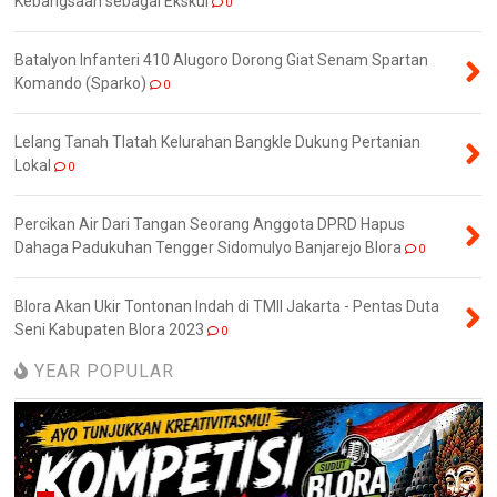
Kebangsaan sebagai Ekskul
0
Batalyon Infanteri 410 Alugoro Dorong Giat Senam Spartan
Komando (Sparko)
0
Lelang Tanah Tlatah Kelurahan Bangkle Dukung Pertanian
Lokal
0
Percikan Air Dari Tangan Seorang Anggota DPRD Hapus
Dahaga Padukuhan Tengger Sidomulyo Banjarejo Blora
0
Blora Akan Ukir Tontonan Indah di TMII Jakarta - Pentas Duta
Seni Kabupaten Blora 2023
0
YEAR POPULAR