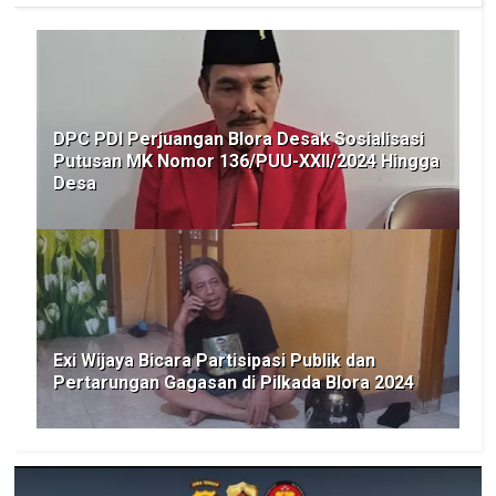
DPC PDI Perjuangan Blora Desak Sosialisasi
Putusan MK Nomor 136/PUU-XXII/2024 Hingga
Desa
Exi Wijaya Bicara Partisipasi Publik dan
Pertarungan Gagasan di Pilkada Blora 2024