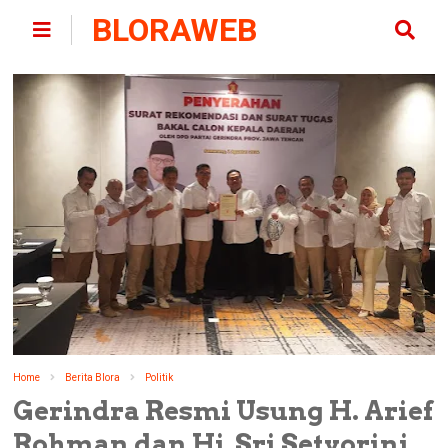
BLORAWEB
Home
Berita Blora
Politik
Gerindra Resmi Usung H. Arief
Rohman dan Hj. Sri Setyorini