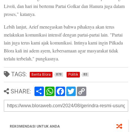
Livoli, dan hari ini bertemu Partai Golkar dan Hanura juga dalam
proses," katanya.
Lebih lanjut, Arief menegaskan bahwa pihaknya akan terus
melakukan komunikasi intensif dengan partai-partai lain. "Partai
lain juga terus kami ajak komunikasi. Intinya kami ingin Pilkada
Blora kali ini adem ayem, kebersamaan agar masyarakat tidak
terlalu terbelah," pungkasnya.
TAGS:
Berita Blora
Politik
878
83
S
W
F
T
C
SHARE:
h
h
a
w
o
a
a
c
i
p
r
t
e
t
y
e
s
b
t
L
A
o
e
i
p
o
r
n
p
k
k
REKOMENDASI UNTUK ANDA