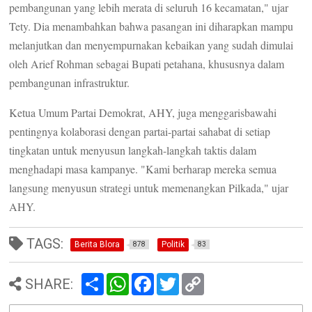
pembangunan yang lebih merata di seluruh 16 kecamatan," ujar
Tety. Dia menambahkan bahwa pasangan ini diharapkan mampu
melanjutkan dan menyempurnakan kebaikan yang sudah dimulai
oleh Arief Rohman sebagai Bupati petahana, khususnya dalam
pembangunan infrastruktur.
Ketua Umum Partai Demokrat, AHY, juga menggarisbawahi
pentingnya kolaborasi dengan partai-partai sahabat di setiap
tingkatan untuk menyusun langkah-langkah taktis dalam
menghadapi masa kampanye. "Kami berharap mereka semua
langsung menyusun strategi untuk memenangkan Pilkada," ujar
AHY.
TAGS:
Berita Blora
Politik
878
83
S
W
F
T
C
SHARE:
h
h
a
w
o
a
a
c
i
p
r
t
e
t
y