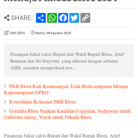
S
W
F
T
C
SHARE:
h
h
a
w
o
a
a
c
i
p
r
t
e
t
y
CAH CEPU
Kamis, 08 Agustus 2024
e
s
b
t
L
A
o
e
i
p
o
r
n
p
k
k
Pasangan bakal calon Bupati dan Wakil Bupati Blora, Arief
Rohman dan Sri Setyorini, yang dikenal dengan sebutan
ASRI, semakin memperkuat pos...
PKB Blora Raih Kemenangan Telak Berkesempatan Menuju
Kepemimpinan DPRD
Konsolidasi Kekuatan PKB Blora
Gerindra Blora Siapkan Kandidat Unggulan, Sudaryono untuk
Gubernur Jateng, Yoyok untuk Pilkada Blora
Pasangan bakal calon Bupati dan Wakil Bupati Blora, Arief