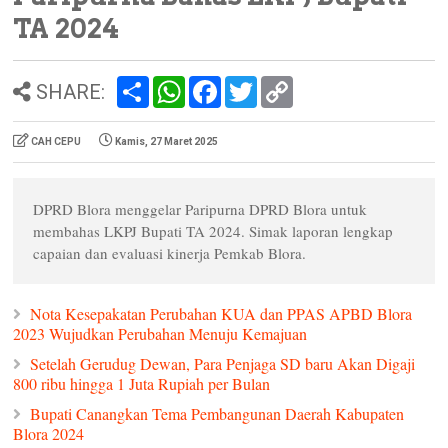
TA 2024
S
W
F
T
C
SHARE:
h
h
a
w
o
a
a
c
i
p
r
t
e
t
y
CAH CEPU
Kamis, 27 Maret 2025
e
s
b
t
L
A
o
e
i
p
o
r
n
p
k
k
DPRD Blora menggelar Paripurna DPRD Blora untuk
membahas LKPJ Bupati TA 2024. Simak laporan lengkap
capaian dan evaluasi kinerja Pemkab Blora.
Nota Kesepakatan Perubahan KUA dan PPAS APBD Blora
2023 Wujudkan Perubahan Menuju Kemajuan
Setelah Gerudug Dewan, Para Penjaga SD baru Akan Digaji
800 ribu hingga 1 Juta Rupiah per Bulan
Bupati Canangkan Tema Pembangunan Daerah Kabupaten
Blora 2024