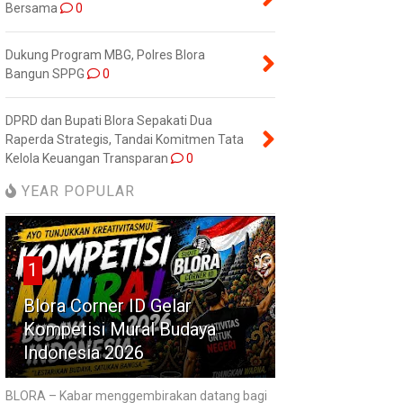
Bersama
0
Dukung Program MBG, Polres Blora
Bangun SPPG
0
DPRD dan Bupati Blora Sepakati Dua
Raperda Strategis, Tandai Komitmen Tata
Kelola Keuangan Transparan
0
YEAR POPULAR
1
Blora Corner ID Gelar
Kompetisi Mural Budaya
Indonesia 2026
BLORA – Kabar menggembirakan datang bagi