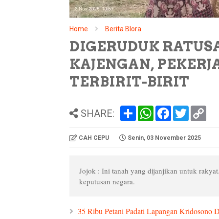
Home
Berita Blora
DIGERUDUK RATUSA
KAJENGAN, PEKERJ
TERBIRIT-BIRIT
S
W
F
T
C
SHARE:
h
h
a
w
o
a
a
c
i
p
r
t
e
t
y
CAH CEPU
Senin, 03 November 2025
e
s
b
t
L
A
o
e
i
p
o
r
n
p
k
k
Jojok : Ini tanah yang dijanjikan untuk raky
keputusan negara.
35 Ribu Petani Padati Lapangan Kridosono 