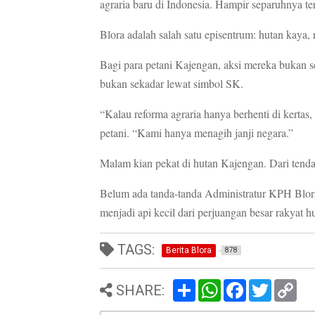
agraria baru di Indonesia. Hampir separuhnya te
Blora adalah salah satu episentrum: hutan kaya, 
Bagi para petani Kajengan, aksi mereka bukan s
bukan sekadar lewat simbol SK.
“Kalau reforma agraria hanya berhenti di kerta
petani. “Kami hanya menagih janji negara.”
Malam kian pekat di hutan Kajengan. Dari tenda 
Belum ada tanda-tanda Administratur KPH Blora
menjadi api kecil dari perjuangan besar rakyat hu
TAGS:
Berita Blora
878
S
W
F
T
C
SHARE:
h
h
a
w
o
a
a
c
i
p