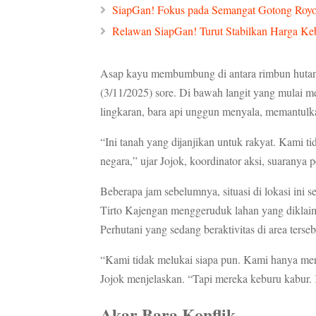
SiapGan! Fokus pada Semangat Gotong Roy
Relawan SiapGan! Turut Stabilkan Harga K
Asap kayu membumbung di antara rimbun hutan 
(3/11/2025) sore. Di bawah langit yang mulai me
lingkaran, bara api unggun menyala, memantulk
“Ini tanah yang dijanjikan untuk rakyat. Kami 
negara,” ujar Jojok, koordinator aksi, suaranya 
Beberapa jam sebelumnya, situasi di lokasi i
Tirto Kajengan menggeruduk lahan yang diklaim
Perhutani yang sedang beraktivitas di area ters
“Kami tidak melukai siapa pun. Kami hanya me
Jojok menjelaskan. “Tapi mereka keburu kabu
Akar Bara Konflik