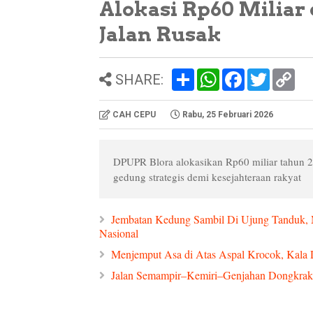
Alokasi Rp60 Milia
Jalan Rusak
S
W
F
T
C
SHARE:
h
h
a
w
o
a
a
c
i
p
r
t
e
t
y
CAH CEPU
Rabu, 25 Februari 2026
e
s
b
t
L
A
o
e
i
p
o
r
n
p
k
k
DPUPR Blora alokasikan Rp60 miliar tahun 2
gedung strategis demi kesejahteraan rakyat
Jembatan Kedung Sambil Di Ujung Tanduk, M
Nasional
Menjemput Asa di Atas Aspal Krocok, Kala
Jalan Semampir–Kemiri–Genjahan Dongkra