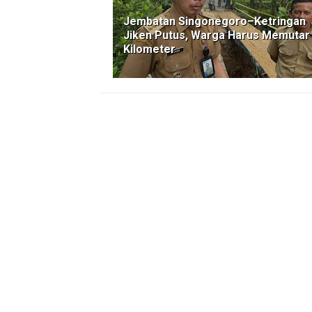
Jembatan Singonegoro–Ketringan
Jiken Putus, Warga Harus Memutar
Kilometer