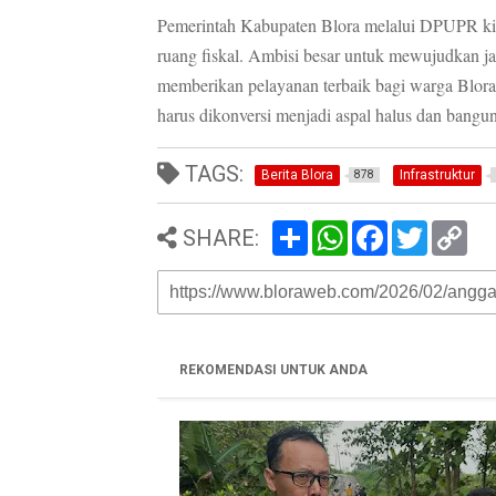
Pemerintah Kabupaten Blora melalui DPUPR kini 
ruang fiskal. Ambisi besar untuk mewujudkan j
memberikan pelayanan terbaik bagi warga Blor
harus dikonversi menjadi aspal halus dan bangu
TAGS:
Berita Blora
Infrastruktur
878
S
W
F
T
C
SHARE:
h
h
a
w
o
a
a
c
i
p
r
t
e
t
y
e
s
b
t
L
A
o
e
i
p
o
r
n
p
k
k
REKOMENDASI UNTUK ANDA