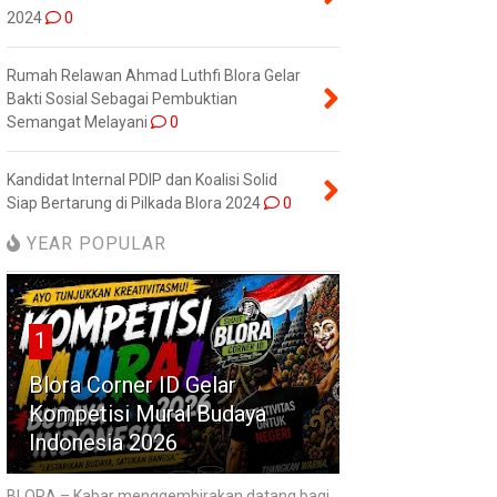
2024
0
Rumah Relawan Ahmad Luthfi Blora Gelar
Bakti Sosial Sebagai Pembuktian
Semangat Melayani
0
Kandidat Internal PDIP dan Koalisi Solid
Siap Bertarung di Pilkada Blora 2024
0
YEAR POPULAR
1
Blora Corner ID Gelar
Kompetisi Mural Budaya
Indonesia 2026
BLORA – Kabar menggembirakan datang bagi