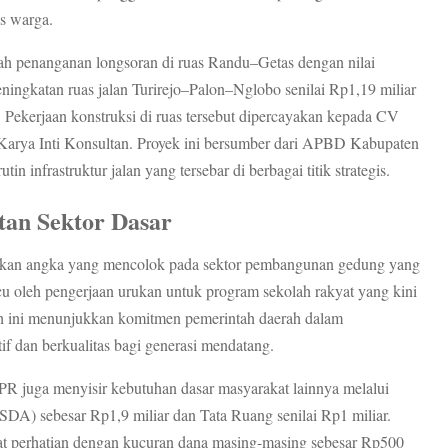
as warga.
alah penanganan longsoran di ruas Randu–Getas dengan nilai
 peningkatan ruas jalan Turirejo–Palon–Nglobo senilai Rp1,19 miliar
 Pekerjaan konstruksi di ruas tersebut dipercayakan kepada CV
Karya Inti Konsultan. Proyek ini bersumber dari APBD Kabupaten
n infrastruktur jalan yang tersebar di berbagai titik strategis.
tan Sektor Dasar
tkan angka yang mencolok pada sektor pembangunan gedung yang
icu oleh pengerjaan urukan untuk program sekolah rakyat yang kini
ah ini menunjukkan komitmen pemerintah daerah dalam
if dan berkualitas bagi generasi mendatang.
R juga menyisir kebutuhan dasar masyarakat lainnya melalui
DA) sebesar Rp1,9 miliar dan Tata Ruang senilai Rp1 miliar.
pat perhatian dengan kucuran dana masing-masing sebesar Rp500