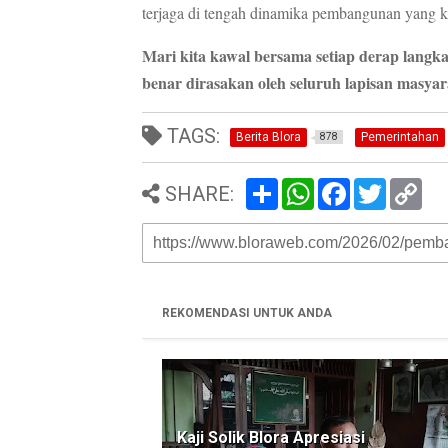
terjaga di tengah dinamika pembangunan yang 
Mari kita kawal bersama setiap derap lang
benar dirasakan oleh seluruh lapisan masyar
TAGS:
Berita Blora
Pemerintahan
878
S
W
F
T
C
SHARE:
h
h
a
w
o
a
a
c
i
p
r
t
e
t
y
e
s
b
t
L
A
o
e
i
p
o
r
n
p
k
k
REKOMENDASI UNTUK ANDA
Kaji Solik Blora Apresiasi