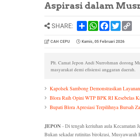
Aspirasi dalam Mus
S
W
F
T
C
SHARE:
h
h
a
w
o
a
a
c
i
p
r
t
e
t
y
CAH CEPU
Kamis, 05 Februari 2026
e
s
b
t
L
A
o
e
i
p
o
r
n
p
k
k
Plt. Camat Jepon Andi Nurrohman dorong Musr
masyarakat demi efisiensi anggaran daerah.
Kapolsek Sambong Demonstrasikan Layanan 11
Blora Raih Opini WTP BPK RI Kesebelas Kali
Bupati Blora Apresiasi Terpilihnya Bursa
JEPON
- Di tengah keriuhan aula Kecamatan J
Bukan sekadar rutinitas birokrasi, Musyawarah