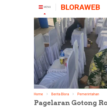
BLORAWEB
MENU
Home
Berita Blora
Pemerintahan
Pagelaran Gotong R