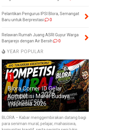
Pelantikan Pengurus IPSI Blora, Semangat
Baru untuk Berprestasi
0
Relawan Rumah Juang ASRI Guyur Warga
Banjarejo dengan Air Bersih
0
YEAR POPULAR
1
Blora Corner ID Gelar
Kompetisi Mural Budaya
Indonesia 2026
BLORA – Kabar menggembirakan datang bagi
para seniman mural, pelajar, mahasiswa,
komunitas kreatif, serta pecinta seni lukis