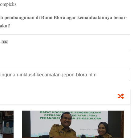
kompleks.
kah pembangunan di Bumi Blora agar kemanfaatannya benar-
akat!
66