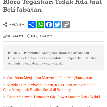
Blora Tegaskan Tidak Ada Jual
Beli Jabatan
S
W
F
T
C
SHARE:
h
h
a
w
o
a
a
c
i
p
r
t
e
t
y
BloraWeb275
Rabu, 13 Mei 2026
e
s
b
t
L
A
o
e
i
p
o
r
n
p
k
k
BLORA – Pemerintah Kabupaten Blora melaksanakan
Upacara Pelantikan dan Pengambilan Sumpah/Janji Jabatan
Administrator, Jabatan Pengawas, dan...
Saat Blora Menjemput Marwah di Pura Mangkunegaran
Membangun Jembatan Empati, Kala Calon Insinyur STTR
Cepu Menyentuh Realitas Sosial di Sambong
Blora Menjawab Tantangan Gizi Lewat Standar Kelas Wahid