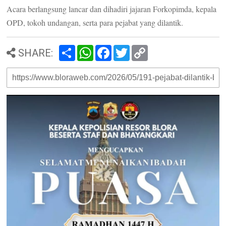
Acara berlangsung lancar dan dihadiri jajaran Forkopimda, kepala
OPD, tokoh undangan, serta para pejabat yang dilantik.
S
W
F
T
C
SHARE:
h
h
a
w
o
a
a
c
i
p
r
t
e
t
y
e
s
b
t
L
A
o
e
i
p
o
r
n
p
k
k