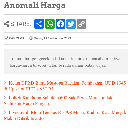
Anomali Harga
S
W
F
T
C
SHARE:
h
h
a
w
o
a
a
c
i
p
r
t
e
t
y
CAH CEPU
Senin, 11 September 2023
e
s
b
t
L
A
o
e
i
p
o
r
n
p
k
k
Tujuan dari pengecekan ini adalah untuk memastikan bahwa
harga-harga tersebut tetap berada dalam batas wajar.
Ketua DPRD Blora Mustopa Bacakan Pembukaan UUD 1945
di Upacara HUT ke-80 RI
Polsek Kunduran Salurkan 600 Sak Beras Murah untuk
Stabilkan Harga Pangan
Investasi di Blora Tembus Rp 798 Miliar, Kadin : Kota Minyak
Makin Dilirik Investor