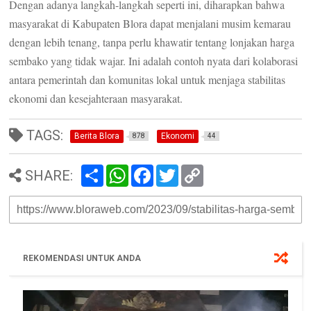
Dengan adanya langkah-langkah seperti ini, diharapkan bahwa
masyarakat di Kabupaten Blora dapat menjalani musim kemarau
dengan lebih tenang, tanpa perlu khawatir tentang lonjakan harga
sembako yang tidak wajar. Ini adalah contoh nyata dari kolaborasi
antara pemerintah dan komunitas lokal untuk menjaga stabilitas
ekonomi dan kesejahteraan masyarakat.
TAGS:
Berita Blora
Ekonomi
878
44
S
W
F
T
C
SHARE:
h
h
a
w
o
a
a
c
i
p
r
t
e
t
y
e
s
b
t
L
A
o
e
i
p
o
r
n
p
k
k
REKOMENDASI UNTUK ANDA