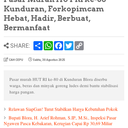
Kunduran, Forkopimcam
Hebat, Hadir, Berbuat,
Bermanfaat
S
W
F
T
C
SHARE:
h
h
a
w
o
a
a
c
i
p
r
t
e
t
y
CAH CEPU
Sabtu, 30 Agustus 2025
e
s
b
t
L
A
o
e
i
p
o
r
n
p
k
k
Pasar murah HUT RI ke-80 di Kunduran Blora diserbu
warga, beras dan minyak goreng ludes demi bantu stabilisasi
harga pangan.
Relawan SiapGan! Turut Stabilkan Harga Kebutuhan Pokok
Bupati Blora, H. Arief Rohman, S.IP., M.Si., Inspeksi Pasar
Ngawen Pasca Kebakaran, Kerugian Capai Rp 30,69 Miliar