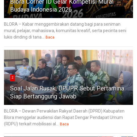
Blora Corner ID Gelar Kompetisi Mural
Budaya Indonesia 2026
BLORA – Kabar menggembirakan datang bagi para seniman
mural, pelajar, mahasiswa, komunitas kreatif, serta pecinta seni
lukis dinding di tana...
Baca
2
Soal Jalan Rusak, DPUPR Sebut Pertamina
Siap Bertanggung Jawab
BLORA – Dewan Perwakilan Rakyat Daerah (DPRD) Kabupaten
Blora menggelar audiensi dan Rapat Dengar Pendapat Umum
(RDPU) terkait mobilisasi al...
Baca