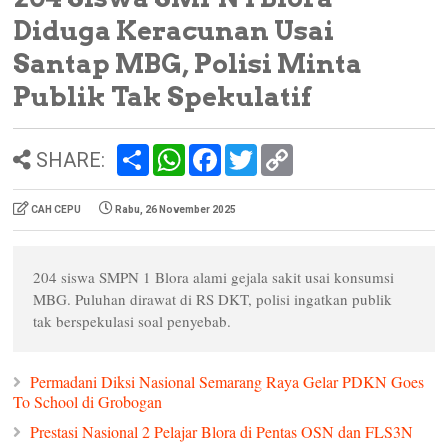
Diduga Keracunan Usai
Santap MBG, Polisi Minta
Publik Tak Spekulatif
S
W
F
T
C
SHARE:
h
h
a
w
o
a
a
c
i
p
r
t
e
t
y
CAH CEPU
Rabu, 26 November 2025
e
s
b
t
L
A
o
e
i
p
o
r
n
p
k
k
204 siswa SMPN 1 Blora alami gejala sakit usai konsumsi
MBG. Puluhan dirawat di RS DKT, polisi ingatkan publik
tak berspekulasi soal penyebab.
Permadani Diksi Nasional Semarang Raya Gelar PDKN Goes
To School di Grobogan
Prestasi Nasional 2 Pelajar Blora di Pentas OSN dan FLS3N