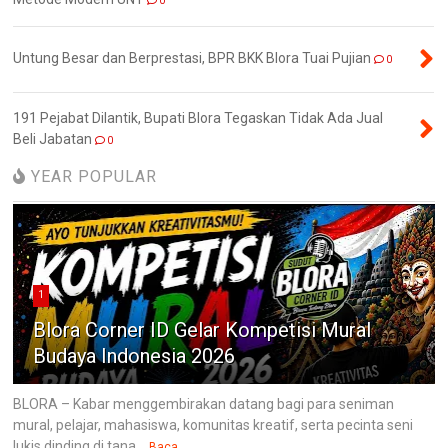
0
Untung Besar dan Berprestasi, BPR BKK Blora Tuai Pujian
0
191 Pejabat Dilantik, Bupati Blora Tegaskan Tidak Ada Jual
Beli Jabatan
0
YEAR POPULAR
1
Blora Corner ID Gelar Kompetisi Mural
Budaya Indonesia 2026
BLORA – Kabar menggembirakan datang bagi para seniman
mural, pelajar, mahasiswa, komunitas kreatif, serta pecinta seni
lukis dinding di tana...
Baca